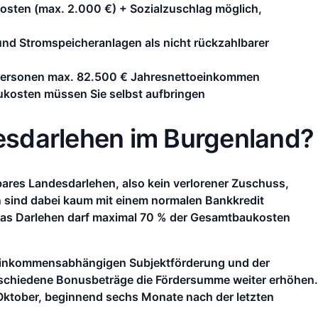
sten (max. 2.000 €) + Sozialzuschlag möglich,
und Stromspeicheranlagen als nicht rückzahlbarer
 Personen max. 82.500 € Jahresnettoeinkommen
kosten müssen Sie selbst aufbringen
desdarlehen im Burgenland?
ares Landesdarlehen, also kein verlorener Zuschuss,
n sind dabei kaum mit einem normalen Bankkredit
Das Darlehen darf maximal 70 % der Gesamtbaukosten
 einkommensabhängigen Subjektförderung und der
schiedene Bonusbeträge die Fördersumme weiter erhöhen.
1. Oktober, beginnend sechs Monate nach der letzten