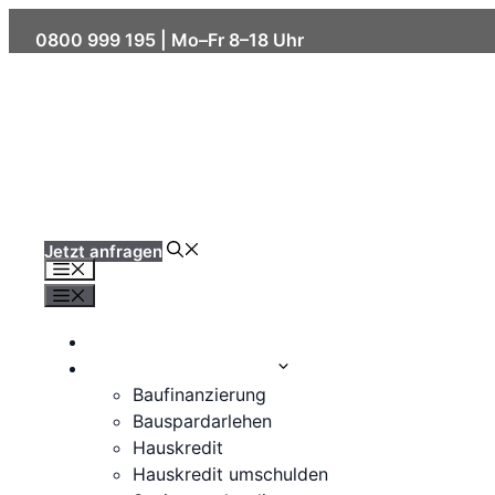
Skip
0800 999 195
| Mo–Fr 8–18 Uhr
to
content
Jetzt anfragen
Menu
Menu
Kreditzinsen
Immobilienfinanzierung
Baufinanzierung
Bauspardarlehen
Hauskredit
Hauskredit umschulden