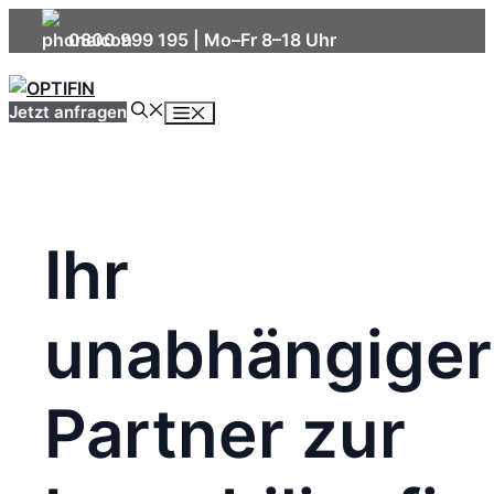
Skip
0800 999 195
| Mo–Fr 8–18 Uhr
to
content
Menu
Jetzt anfragen
Ihr
unabhängiger
Partner zur