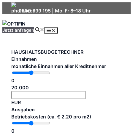
Skip
0800 999 195
| Mo–Fr 8–18 Uhr
to
content
Menu
Jetzt anfragen
HAUSHALTSBUDGETRECHNER
Einnahmen
monatliche Einnahmen aller Kreditnehmer
0
20.000
EUR
Ausgaben
Betriebskosten (ca. € 2,20 pro m2)
0