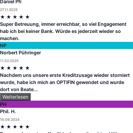
Daniel Pfi
27.11.2025
★
★
★
★
★
Super Betreuung, immer erreichbar, so viel Engagement
hab ich bei keiner Bank. Würde es jederzeit wieder so
machen.
NP
Norbert Pühringer
11.02.2025
★
★
★
★
★
Nachdem uns unsere erste Kreditzusage wieder storniert
wurde, habe ich mich an OPTIFIN gewendet und wurde
dort von Beate...
Weiterlesen
PH
Phil. H.
16.09.2024
★
★
★
★
★