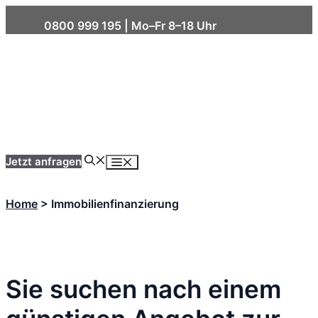
Skip
0800 999 195
| Mo–Fr 8–18 Uhr
to
content
Menu
Jetzt anfragen
Home
>
Immobilienfinanzierung
Sie suchen nach einem