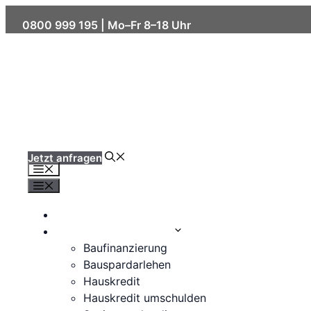
Skip
0800 999 195
| Mo–Fr 8–18 Uhr
to
content
Jetzt anfragen
Menu
Menu
Kreditzinsen
Immobilienfinanzierung
Baufinanzierung
Bauspardarlehen
Hauskredit
Hauskredit umschulden